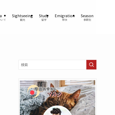
a
Sightseeing
Study
Emigration
Season
ついて
観光
留学
移住
季節別