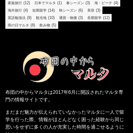
(12)
(1)
(3)
(4)
家族旅行
日本でマルタ
春シーズン
海・ビーチ
(4)
(14)
(6)
(3)
海外旅行
短期留学
秋シーズン
美容
(9)
(10)
(3)
(12)
英語勉強法
観光地
通貨・物価
長期留学
(8)
(5)
雨の日マルタ
飲み物
布団の中からマルタは2017年6月に開設されたマルタ専
門の情報サイトです。
まだまだ魅力が伝えられていなかったマルタに一人で留
学を行った際、情報がほとんどなく困った経験から同じ
思いをせずに多くの人が充実した時間を過ごせるように