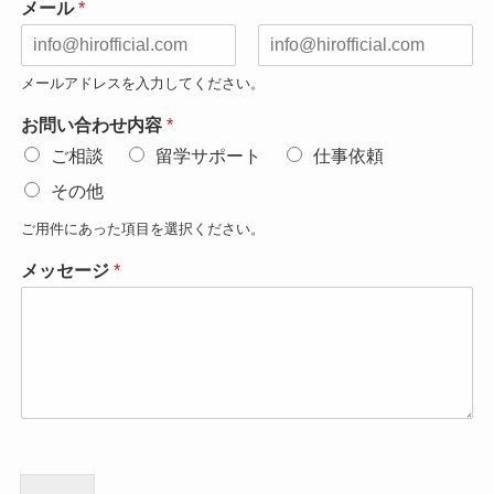
メール
*
メ
メ
メールアドレスを入力してください。
ー
ー
ル
ル
お問い合わせ内容
*
ア
ア
ド
ド
ご相談
留学サポート
仕事依頼
レ
レ
ス
ス
その他
を
確
ご用件にあった項目を選択ください。
認
メッセージ
*