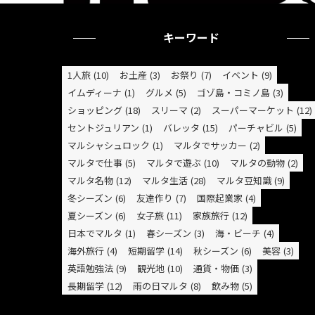
キーワード
1人旅
(10)
お土産
(3)
お祭り
(7)
イベント
(9)
イムディーナ
(1)
グルメ
(5)
ゴゾ島・コミノ島
(3)
ショッピング
(18)
スリーマ
(2)
スーパーマーケット
(12)
セントジュリアン
(1)
バレッタ
(15)
パーチャビル
(5)
マルシャシュロック
(1)
マルタでサッカー
(2)
マルタで仕事
(5)
マルタで遊ぶ
(10)
マルタの動物
(2)
マルタ名物
(12)
マルタ生活
(28)
マルタ豆知識
(9)
冬シーズン
(6)
友達作り
(7)
国際起業家
(4)
夏シーズン
(6)
女子旅
(11)
家族旅行
(12)
日本でマルタ
(1)
春シーズン
(3)
海・ビーチ
(4)
海外旅行
(4)
短期留学
(14)
秋シーズン
(6)
美容
(3)
英語勉強法
(9)
観光地
(10)
通貨・物価
(3)
長期留学
(12)
雨の日マルタ
(8)
飲み物
(5)