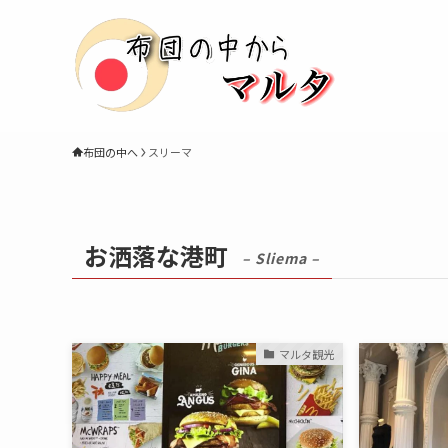
布団の中へ
スリーマ
お洒落な港町
– Sliema –
マルタ観光