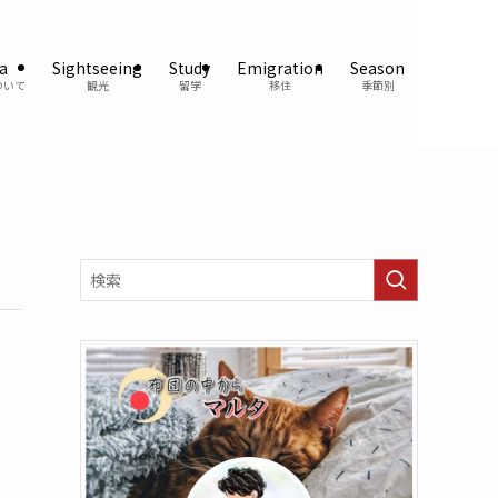
a
Sightseeing
Study
Emigration
Season
ついて
観光
留学
移住
季節別