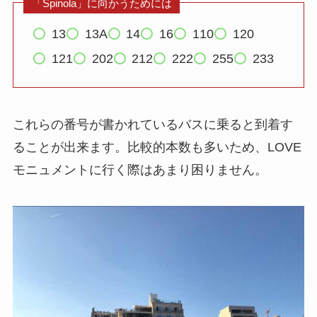
「Spinola」に向かうためには
13
13A
14
16
110
120
121
202
212
222
255
233
これらの番号が書かれているバスに乗ると到着す
ることが出来ます。比較的本数も多いため、LOVE
モニュメントに行く際はあまり困りません。