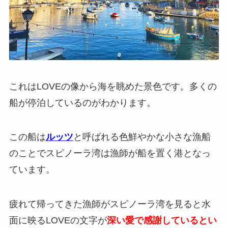
これはLOVEの像から海を眺めた景色です。多くの
船が停泊しているのがわかります。
この船は
ルッツ
と呼ばれる色鮮やかな小さな漁船
のことでスピノーラ湾は漁師が船を置く港となっ
ています。
疲れて帰ってきた漁師がスピノーラ湾を見ると水
面に映るLOVEの文字が
深い愛で感謝しているとい