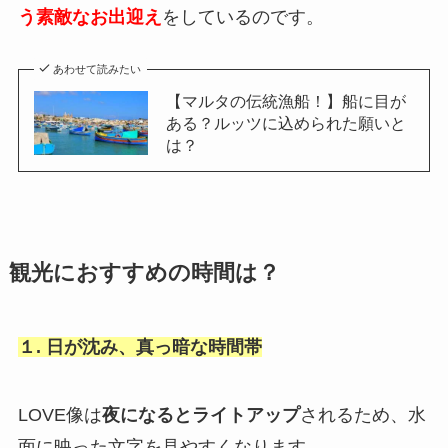
う素敵なお出迎え
をしているのです。
あわせて読みたい
【マルタの伝統漁船！】船に目が
ある？ルッツに込められた願いと
は？
観光におすすめの時間は？
１. 日が沈み、真っ暗な時間帯
LOVE像は
夜になるとライトアップ
されるため、水
面に映った文字を見やすくなります。