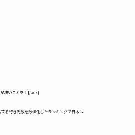
トが凄いことを
！
[/box]
出来る行き先数を数値化したランキングで
日本は