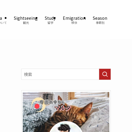
a
Sightseeing
Study
Emigration
Season
ついて
観光
留学
移住
季節別