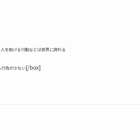
る人を助ける行動などは世界に誇れる
[/box]
る行為が少ない